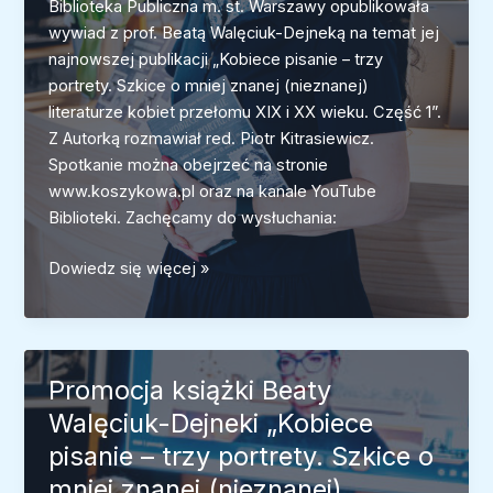
Biblioteka Publiczna m. st. Warszawy opublikowała
wywiad z prof. Beatą Walęciuk-Dejneką na temat jej
najnowszej publikacji „Kobiece pisanie – trzy
portrety. Szkice o mniej znanej (nieznanej)
literaturze kobiet przełomu XIX i XX wieku. Część 1”.
Z Autorką rozmawiał red. Piotr Kitrasiewicz.
Spotkanie można obejrzeć na stronie
www.koszykowa.pl oraz na kanale YouTube
Biblioteki. Zachęcamy do wysłuchania:
Rozmowa
Dowiedz się więcej »
z
prof.
Beatą
Walęciuk-
Promocja książki Beaty
Dejneką
Walęciuk-Dejneki „Kobiece
o
pisanie – trzy portrety. Szkice o
zapomnianych
pisarkach
mniej znanej (nieznanej)