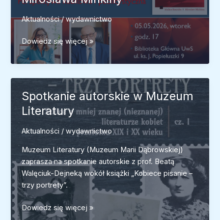
Aktualności
/
wydawnictwo
Zaproszenie
Dowiedz się więcej »
na
promocję
książki
Maliny
Spotkanie autorskie w Muzeum
Kaszuby
Literatury
i
Mirosława
Aktualności
/
wydawnictwo
Minkiny
Muzeum Literatury (Muzeum Marii Dąbrowskiej)
zaprasza na spotkanie autorskie z prof. Beatą
Walęciuk-Dejneką wokół książki „Kobiece pisanie –
trzy portrety”.
Spotkanie
Dowiedz się więcej »
autorskie