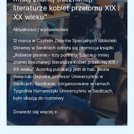
literaturze kobiet przełomu XIX i
XX wieku”
Aktualności
/
wydawnictwo
12 marca w Czytelni Zbiorów Specjalnych Biblioteki
Głównej w Siedlcach odbyła się promocja książki
„Kobiece pisanie – trzy portrety. Szkice o mniej
znanej (nieznanej) literaturze kobiet przełomu XIX i
XX wieku”. Autorką publikacji jest dr hab. Beata
Walęciuk-Dejneka, profesor Uniwersytetu w
Siedlcach. Spotkanie, zorganizowane w ramach
Tygodnia Humanistyki Uniwersytetu w Siedlcach,
było okazją do rozmowy
Promocja
Dowiedz się więcej »
książki
Beaty
Walęciuk-