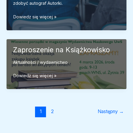
zdobyć autograf Autorki.
Promocja
Dowiedz się więcej »
książki
Walentyny
Krupowies
„Topografie
Zaproszenie na Książkowisko
wileńskie.
Obraz
Aktualności
/
wydawnictwo
międzywojennego
Wilna
Zaproszenie
Dowiedz się więcej »
w
na
perspektywie
Książkowisko
peryferyjnej
nowoczesności”
1
2
Następny
→