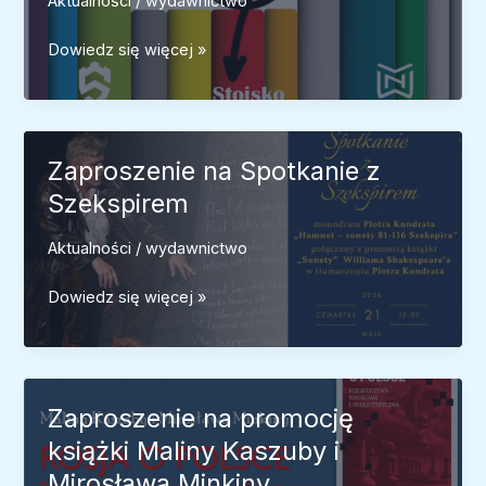
Aktualności
/
wydawnictwo
Podlasie
Zaproszenie
Dowiedz się więcej »
na
Międzynarodowe
Targi
Książki
Zaproszenie na Spotkanie z
w
Szekspirem
Warszawie
Aktualności
/
wydawnictwo
Zaproszenie
Dowiedz się więcej »
na
Spotkanie
z
Szekspirem
Zaproszenie na promocję
książki Maliny Kaszuby i
Mirosława Minkiny