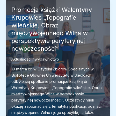
Dejneki
Promocja książki Walentyny
„Kobiece
Krupowies „Topografie
pisanie
wileńskie. Obraz
–
trzy
międzywojennego Wilna w
portrety.
perspektywie peryferyjnej
Szkice
nowoczesności”
o
mniej
Aktualności
/
wydawnictwo
znanej
(nieznanej)
10 marca br. w Czytelni Zbiorów Specjalnych w
literaturze
Bibliotece Głównej Uniwersytetu w Siedlcach
kobiet
odbyło się spotkanie promujące książkę dr
przełomu
Walentyny Krupowies „Topografie wileńskie. Obraz
XIX
międzywojennego Wilna w perspektywie
i
peryferyjnej nowoczesności”. Uczestnicy mieli
XX
okazję zapoznać się z tematyką publikacji, poznać
wieku”
międzywojenne Wilno i jego specyfikę, a także