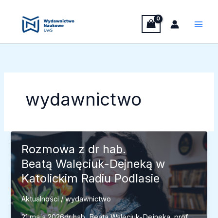
Przejdź
Panel zarządzania plikami cookies
do
treści
wydawnictwo
Rozmowa z dr hab.
Beatą Walęciuk-Dejneką w
Katolickim Radiu Podlasie
Aktualności
/
wydawnictwo
21 maja 2026dr hab. Beata Walęciuk-Dejneka, prof.