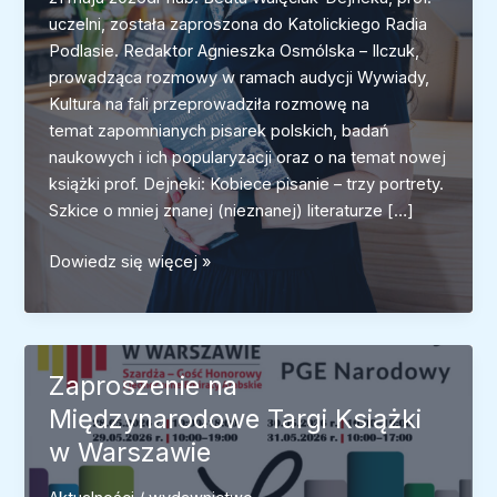
uczelni, została zaproszona do Katolickiego Radia
Podlasie. Redaktor Agnieszka Osmólska – Ilczuk,
prowadząca rozmowy w ramach audycji Wywiady,
Kultura na fali przeprowadziła rozmowę na
temat zapomnianych pisarek polskich, badań
naukowych i ich popularyzacji oraz o na temat nowej
książki prof. Dejneki: Kobiece pisanie – trzy portrety.
Szkice o mniej znanej (nieznanej) literaturze […]
Rozmowa
Dowiedz się więcej »
z
dr
hab.
Beatą Walęciuk-
Zaproszenie na
Dejneką
Międzynarodowe Targi Książki
w
w Warszawie
Katolickim
Radiu