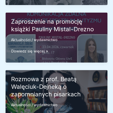
w
Muzeum
Literatury
Zaproszenie na promocję
książki Pauliny Mistal-Drezno
Aktualności
/
wydawnictwo
Zaproszenie
Dowiedz się więcej »
na
promocję
książki
Pauliny
Rozmowa z prof. Beatą
Mistal-
Walęciuk-Dejneką o
Drezno
zapomnianych pisarkach
Aktualności
/
wydawnictwo