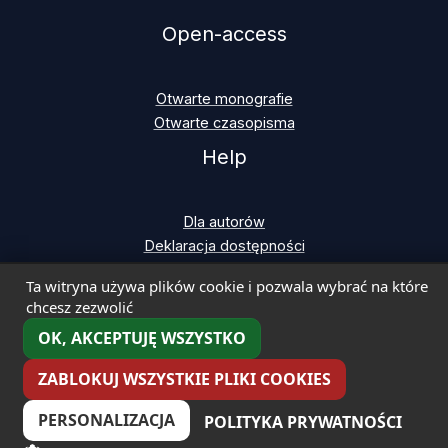
Open-access
Otwarte monografie
Otwarte czasopisma
Help
Dla autorów
Deklaracja dostępności
Ta witryna używa plików cookie i pozwala wybrać na które
chcesz zezwolić
OK, AKCEPTUJĘ WSZYSTKO
Copyright © 2026 Uniwersytet w Siedlcach | Wydawnictwo
Naukowe UwS
ZABLOKUJ WSZYSTKIE PLIKI COOKIES
PERSONALIZACJA
POLITYKA PRYWATNOŚCI