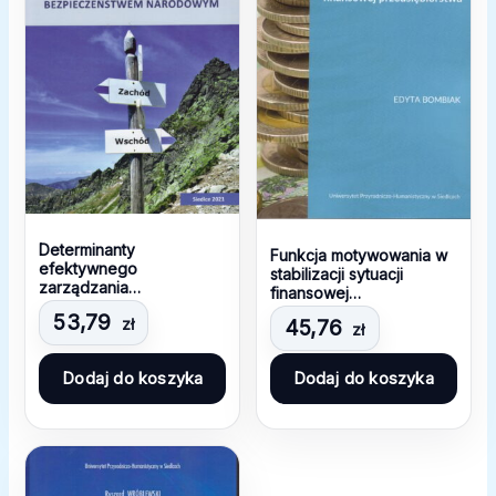
Determinanty
Funkcja motywowania w
efektywnego
stabilizacji sytuacji
zarządzania
finansowej
bezpieczeństwem
przedsiębiorstwa
53,79
zł
narodowym
45,76
zł
Dodaj do koszyka
Dodaj do koszyka