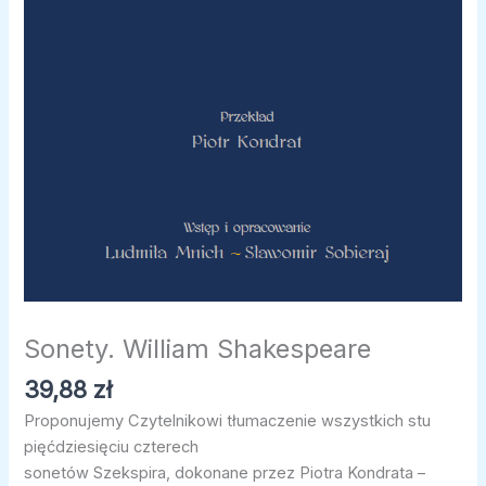
Sonety. William Shakespeare
39,88
zł
Proponujemy Czytelnikowi tłumaczenie wszystkich stu
pięćdziesięciu czterech
sonetów Szekspira, dokonane przez Piotra Kondrata –