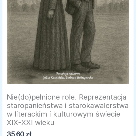
XIX-
XXI
wieku
Nie(do)pełnione role. Reprezentacja
staropanieństwa i starokawalerstwa
w literackim i kulturowym świecie
XIX-XXI wieku
35,60
zł