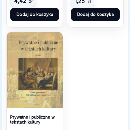
4,42
1,25
zł
kulturowego i
zł
przyrodniczego
Dodaj do koszyka
Dodaj do koszyka
Prywatne i publiczne w
tekstach kultury