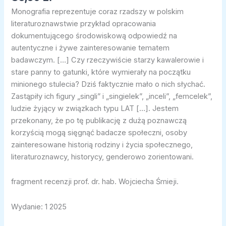
Monografia reprezentuje coraz rzadszy w polskim
literaturoznawstwie przykład opracowania
dokumentującego środowiskową odpowiedź na
autentyczne i żywe zainteresowanie tematem
badawczym. […] Czy rzeczywiście starzy kawalerowie i
stare panny to gatunki, które wymierały na początku
minionego stulecia? Dziś faktycznie mało o nich słychać.
Zastąpiły ich figury „singli” i „singielek”, „inceli”, „femcelek”,
ludzie żyjący w związkach typu LAT […]. Jestem
przekonany, że po tę publikację z dużą poznawczą
korzyścią mogą sięgnąć badacze społeczni, osoby
zainteresowane historią rodziny i życia społecznego,
literaturoznawcy, historycy, genderowo zorientowani.
fragment recenzji prof. dr. hab. Wojciecha Śmieji.
Wydanie: 1 2025