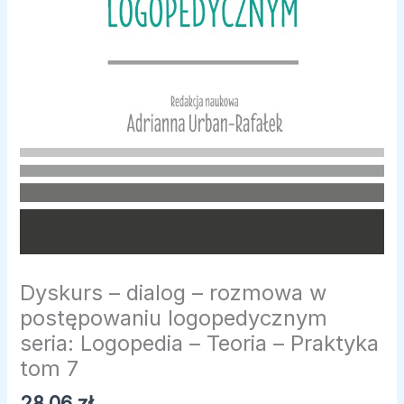
Teoria
-
Praktyka
tom
7
Dyskurs – dialog – rozmowa w
postępowaniu logopedycznym
seria: Logopedia – Teoria – Praktyka
tom 7
28,06
zł