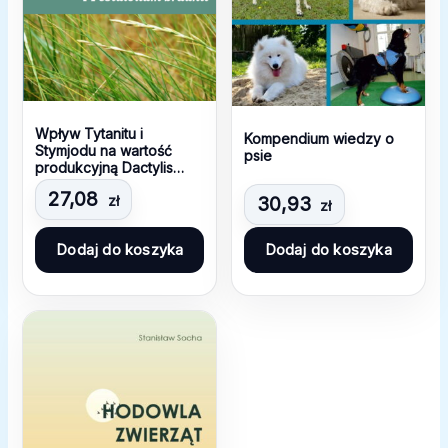
Wpływ Tytanitu i
Kompendium wiedzy o
Stymjodu na wartość
psie
produkcyjną Dactylis
glomerata i Festulolium
27,08
zł
Braunii
30,93
zł
Dodaj do koszyka
Dodaj do koszyka